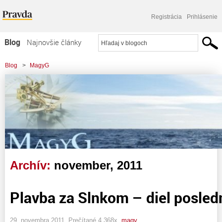
Registrácia
Prihlásenie
Blog
Najnovšie články
Najčítanejšie články
Blog
>
MagyG
Najkomentovanejšie články
Zoznam blogov
Komerčné blogy
Archív:
november, 2011
Plavba za Slnkom – diel posled
29. novembra 2011, Prečítané 4 368x,
magy