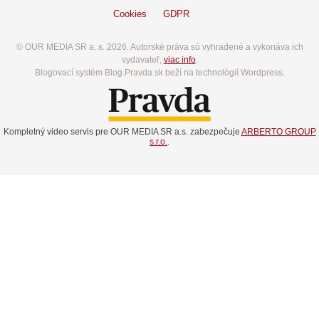
Cookies
GDPR
© OUR MEDIA SR a. s. 2026. Autorské práva sú vyhradené a vykonáva ich
vydavateľ,
viac info
.
Blogovací systém Blog.Pravda.sk beží na technológií Wordpress.
Kompletný video servis pre OUR MEDIA SR a.s. zabezpečuje
ARBERTO GROUP
s.r.o.
.