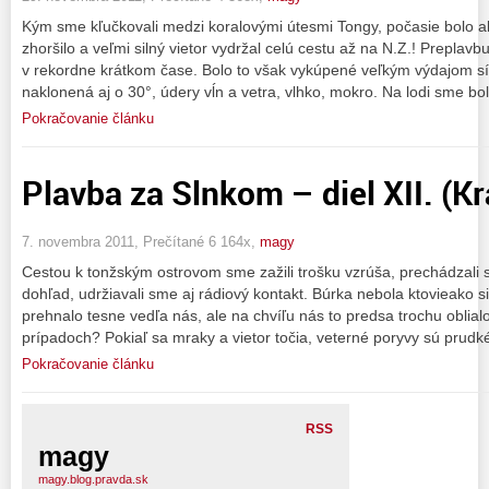
Kým sme kľučkovali medzi koralovými útesmi Tongy, počasie bolo ak
zhoršilo a veľmi silný vietor vydržal celú cestu až na N.Z.! Preplav
v rekordne krátkom čase. Bolo to však vykúpené veľkým výdajom s
naklonená aj o 30°, údery vĺn a vetra, vlhko, mokro. Na lodi sme bol
Pokračovanie článku
Plavba za Slnkom – diel XII. (K
7. novembra 2011, Prečítané 6 164x,
magy
Cestou k tonžským ostrovom sme zažili trošku vzrúša, prechádzali
dohľad, udržiavali sme aj rádiový kontakt. Búrka nebola ktovieako si
prehnalo tesne vedľa nás, ale na chvíľu nás to predsa trochu oblialo
prípadoch? Pokiaľ sa mraky a vietor točia, veterné poryvy sú prudk
Pokračovanie článku
RSS
magy
magy.blog.pravda.sk