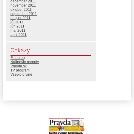
december 2011
november 2011
október 2011
september 2011
august 2011
júl 2011
jún 2011
máj 2011
apríl 2011
Odkazy
Fotoblog
Najlepšie recepty
Pravda.sk
TV program
Všetko o víne