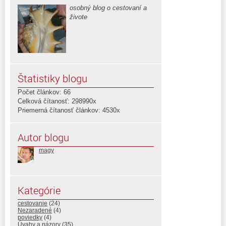
osobný blog o cestovaní a
živote
Štatistiky blogu
Počet článkov: 66
Celková čítanosť: 298990x
Priemerná čítanosť článkov: 4530x
Autor blogu
magy
Kategórie
cestovanie
(24)
Nezaradené
(4)
poviedky
(4)
Úvahy a názory
(35)