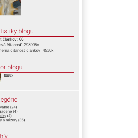
tistiky blogu
t článkov: 66
ová čítanosť: 298995x
merná čítanosť článkov: 4530x
or blogu
magy
egórie
ovanie
(24)
radené
(4)
edky
(4)
y a názory
(35)
hív