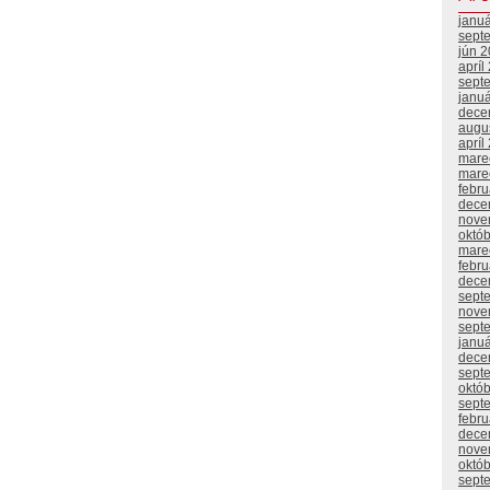
janu
sept
jún 
apríl
sept
janu
dece
augu
apríl
mare
mare
febr
dece
nove
októ
mare
febr
dece
sept
nove
sept
janu
dece
sept
októ
sept
febr
dece
nove
októ
sept