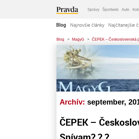
Správy
Športweb
Auto
Kok
Blog
Najnovšie články
Najčítanejšie č
Blog
>
MagyG
>
ČEPEK – Československá pe
Archív:
september, 20
ČEPEK – Českoslov
Snívam? ? ?