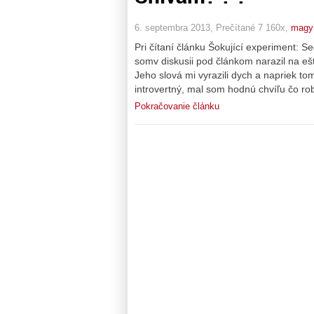
6. septembra 2013, Prečítané 7 160x,
magy
Pri čítaní článku Šokující experiment: S
somv diskusii pod článkom narazil na ešt
Jeho slová mi vyrazili dych a napriek to
introvertný, mal som hodnú chvíľu čo ro
Pokračovanie článku