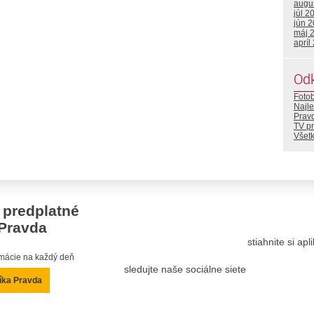
augu
júl 2
jún 
máj 
apríl
Od
Foto
Najle
Prav
TV p
Všetk
 predplatné
Pravda
stiahnite si ap
ormácie na každý deň
sledujte naše sociálne siete
íka Pravda