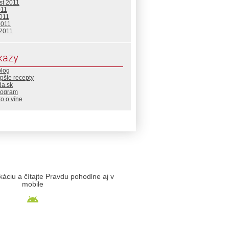
st 2011
011
2011
2011
 2011
kazy
blog
pšie recepty
da.sk
rogram
o o víne
likáciu a čítajte Pravdu pohodlne aj v
mobile