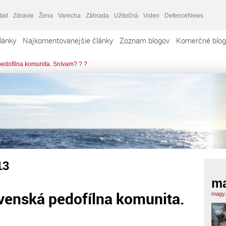
tail
Zdravie
Žena
Varecha
Záhrada
Užitočná
Video
DefenceNews
lánky
Najkomentovanejšie články
Zoznam blogov
Komerčné blog
dofílna komunita. Snívam? ? ?
13
m
enská pedofílna komunita.
magy.