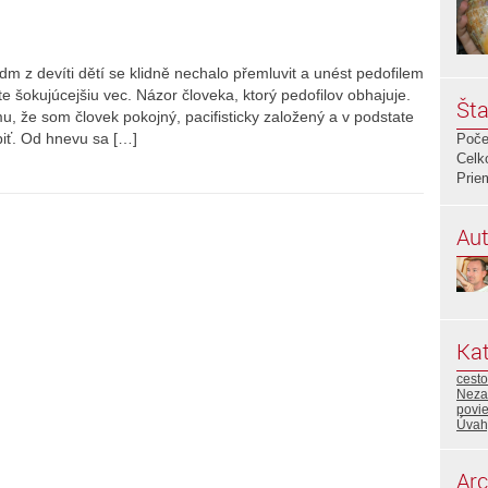
edm z devíti dětí se klidně nechalo přemluvit a unést pedofilem
e šokujúcejšiu vec. Názor človeka, ktorý pedofilov obhajuje.
Šta
mu, že som človek pokojný, pacifisticky založený a v podstate
biť. Od hnevu sa […]
Poče
Celk
Prie
Aut
Kat
cest
Neza
povi
Úvah
Arc