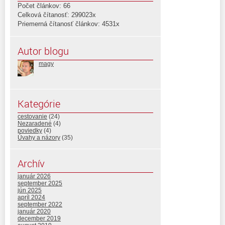
Počet článkov: 66
Celková čítanosť: 299023x
Priemerná čítanosť článkov: 4531x
Autor blogu
magy
Kategórie
cestovanie
(24)
Nezaradené
(4)
poviedky
(4)
Úvahy a názory
(35)
Archív
január 2026
september 2025
jún 2025
apríl 2024
september 2022
január 2020
december 2019