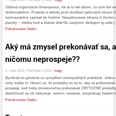
Vážená organizácia Greenpeace, nie je to tak dávno, čo som bol v
obdivovateľom. Protesty a aktivity proti skúškam jadrových zbraní či z
nezmazateľne zapísali do histórie. Nasadzovanie zdravia či životov 
planéty – všetka česť a klobúk dole!So záujmom sledujem aj vaše [
Pokračovanie článku
Aký má zmysel prekonávať sa, a
ničomu neprospeje??
3. mája 2011, Prečítané 3 113x,
magy
Byrokrati sú géniovia vo vymýšľaní nezmyselných prekážok. Jednu
nohy ďalšie tri. Hovorí sa, že prekážky sú na to, aby sa prekonávali
prospeje, keď treba donekonečna prekonávať ZBYTOČNÉ prekážk
zbytočností sa nič nebuduje, netvorí, nestavia, nevytvárajú žiadne 
Pokračovanie článku