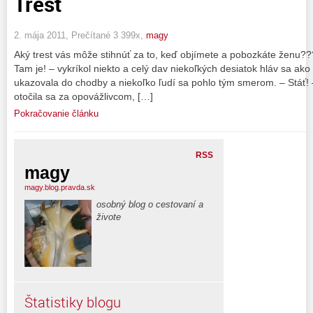
Trest
2. mája 2011, Prečítané 3 399x,
magy
Aký trest vás môže stihnúť za to, keď objímete a pobozkáte ženu??
Tam je! – vykríkol niekto a celý dav niekoľkých desiatok hláv sa ako 
ukazovala do chodby a niekoľko ľudí sa pohlo tým smerom. – Stáť! 
otočila sa za opovážlivcom, […]
Pokračovanie článku
RSS
magy
magy.blog.pravda.sk
osobný blog o cestovaní a
živote
Štatistiky blogu