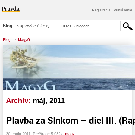
Registrácia
Prihlásenie
Blog
Najnovšie články
Najčítanejšie články
Blog
>
MagyG
Najkomentovanejšie články
Zoznam blogov
Komerčné blogy
Archív:
máj, 2011
Plavba za Slnkom – diel III. (Ra
30. mája 2011, Prečítané 5 032x,
magy