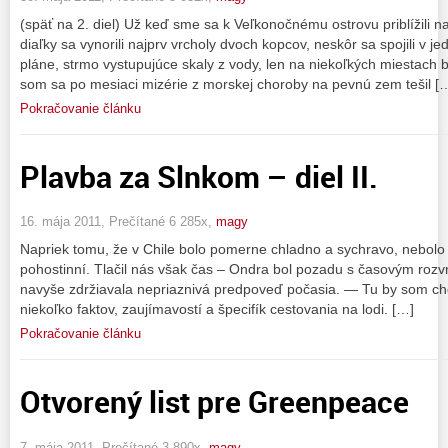
(späť na 2. diel) Už keď sme sa k Veľkonočnému ostrovu priblížili n
diaľky sa vynorili najprv vrcholy dvoch kopcov, neskôr sa spojili v 
pláne, strmo vystupujúce skaly z vody, len na niekoľkých miestach b
som sa po mesiaci mizérie z morskej choroby na pevnú zem tešil [
Pokračovanie článku
Plavba za Slnkom – diel II.
16. mája 2011, Prečítané 6 285x,
magy
Napriek tomu, že v Chile bolo pomerne chladno a sychravo, nebolo ta
pohostinní. Tlačil nás však čas – Ondra bol pozadu s časovým roz
navyše zdržiavala nepriaznivá predpoveď počasia. — Tu by som chc
niekoľko faktov, zaujímavostí a špecifík cestovania na lodi. […]
Pokračovanie článku
Otvorený list pre Greenpeace
7. mája 2011, Prečítané 3 890x,
magy