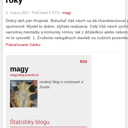
4. marca 2017, Prečítané 5 577x,
magy
Dobrý deň pán Krajniak. Bohužiaľ Váš návrh sa dá charakterizovať 
spomenuli: Myslel to dobre, zlyhala realizácia. Celý Váš návrh vy
samotnej mentality a komunity rómov, tak z dôsledkov alebo nekomp
mi to vysvetliť. 1. Zrušenie nelegálnych stavieb na cudzích pozemk
Pokračovanie článku
RSS
magy
magy.blog.pravda.sk
osobný blog o cestovaní a
živote
Štatistiky blogu