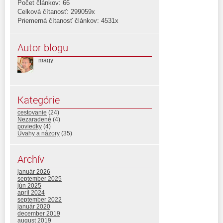
Počet článkov: 66
Celková čítanosť: 299059x
Priemerná čítanosť článkov: 4531x
Autor blogu
magy
Kategórie
cestovanie
(24)
Nezaradené
(4)
poviedky
(4)
Úvahy a názory
(35)
Archív
január 2026
september 2025
jún 2025
apríl 2024
september 2022
január 2020
december 2019
august 2019