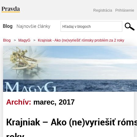
Registrácia
Prihlásenie
Blog
Najnovšie články
Najčítanejšie články
Blog
>
MagyG
>
Krajniak - Ako (ne)vyriešiť rómsky problém za 2 roky
Najkomentovanejšie články
Zoznam blogov
Komerčné blogy
Archív:
marec, 2017
Krajniak – Ako (ne)vyriešiť róm
roky